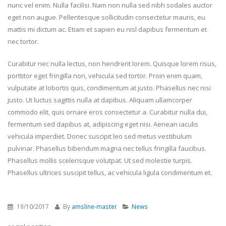
nunc vel enim. Nulla facilisi. Nam non nulla sed nibh sodales auctor
eget non augue. Pellentesque sollicitudin consectetur mauris, eu
mattis mi dictum ac. Etiam et sapien eu nisl dapibus fermentum et
nec tortor.
Curabitur nec nulla lectus, non hendrerit lorem. Quisque lorem risus,
porttitor eget fringilla non, vehicula sed tortor. Proin enim quam,
vulputate at lobortis quis, condimentum at justo. Phasellus nec nisi
justo. Ut luctus sagittis nulla at dapibus. Aliquam ullamcorper
commodo elit, quis ornare eros consectetur a. Curabitur nulla dui,
fermentum sed dapibus at, adipiscing eget nisi. Aenean iaculis
vehicula imperdiet. Donec suscipit leo sed metus vestibulum
pulvinar. Phasellus bibendum magna nec tellus fringilla faucibus.
Phasellus mollis scelerisque volutpat. Ut sed molestie turpis.
Phasellus ultrices suscipit tellus, ac vehicula ligula condimentum et.
19/10/2017
By
amsline-master
News