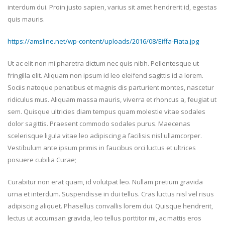
interdum dui. Proin justo sapien, varius sit amet hendrerit id, egestas
quis mauris.
https://amsline.net/wp-content/uploads/2016/08/Eiffa-Fiata.jpg
Ut ac elit non mi pharetra dictum nec quis nibh. Pellentesque ut
fringilla elit. Aliquam non ipsum id leo eleifend sagittis id a lorem.
Sociis natoque penatibus et magnis dis parturient montes, nascetur
ridiculus mus. Aliquam massa mauris, viverra et rhoncus a, feugiat ut
sem. Quisque ultricies diam tempus quam molestie vitae sodales
dolor sagittis. Praesent commodo sodales purus. Maecenas
scelerisque ligula vitae leo adipiscing a facilisis nisl ullamcorper.
Vestibulum ante ipsum primis in faucibus orci luctus et ultrices
posuere cubilia Curae;
Curabitur non erat quam, id volutpat leo. Nullam pretium gravida
urna et interdum. Suspendisse in dui tellus. Cras luctus nisl vel risus
adipiscing aliquet. Phasellus convallis lorem dui. Quisque hendrerit,
lectus ut accumsan gravida, leo tellus porttitor mi, ac mattis eros